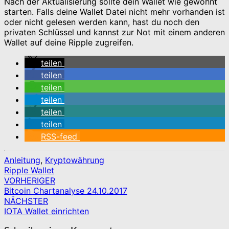
Nach der Aktualisierung sollte dein Wallet wie gewohnt
starten. Falls deine Wallet Datei nicht mehr vorhanden ist
oder nicht gelesen werden kann, hast du noch den
privaten Schlüssel und kannst zur Not mit einem anderen
Wallet auf deine Ripple zugreifen.
teilen
teilen
teilen
teilen
teilen
teilen
RSS-feed
Anleitung
,
Kryptowährung
Ripple Wallet
VORHERIGER
Beitragsnavigation
Bitcoin Chartanalyse 24.10.2017
NÄCHSTER
IOTA Wallet einrichten