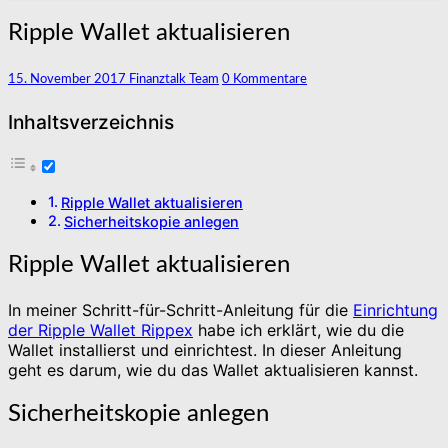
Ripple
Ripple Wallet aktualisieren
Wallet
aktualisieren
Kommentare
15. November 2017
Finanztalk Team
0 Kommentare
Inhaltsverzeichnis
Ripple Wallet aktualisieren
Sicherheitskopie anlegen
Ripple Wallet aktualisieren
In meiner Schritt-für-Schritt-Anleitung für die
Einrichtung
der Ripple Wallet Rippex
habe ich erklärt, wie du die
Wallet installierst und einrichtest. In dieser Anleitung
geht es darum, wie du das Wallet aktualisieren kannst.
Sicherheitskopie anlegen