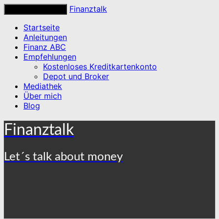
Finanztalk
Toggle navigation
Startseite
Anleitungen
Finanz ABC
Empfehlungen
Kostenloses Kreditkartenkonto
Depot und Broker
Mediathek
Über mich
Blog
Finanztalk
Let´s talk about money