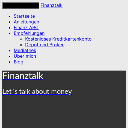
Finanztalk
Toggle navigation
Startseite
Anleitungen
Finanz ABC
Empfehlungen
Kostenloses Kreditkartenkonto
Depot und Broker
Mediathek
Über mich
Blog
Finanztalk
Let´s talk about money