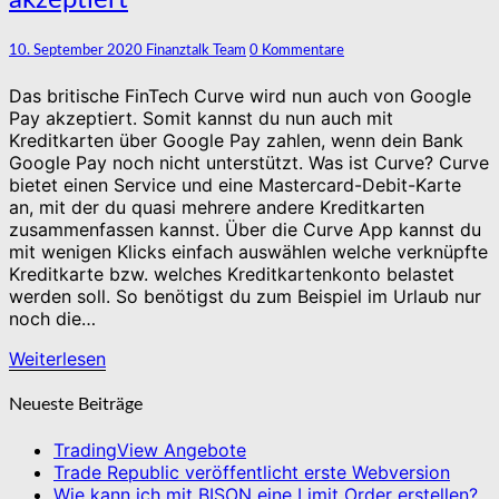
akzeptiert
nun
auch
von
Kommentare
10. September 2020
Finanztalk Team
0 Kommentare
Google
Pay
Das britische FinTech Curve wird nun auch von Google
akzeptiert
Pay akzeptiert. Somit kannst du nun auch mit
Kreditkarten über Google Pay zahlen, wenn dein Bank
Google Pay noch nicht unterstützt. Was ist Curve? Curve
bietet einen Service und eine Mastercard-Debit-Karte
an, mit der du quasi mehrere andere Kreditkarten
zusammenfassen kannst. Über die Curve App kannst du
mit wenigen Klicks einfach auswählen welche verknüpfte
Kreditkarte bzw. welches Kreditkartenkonto belastet
werden soll. So benötigst du zum Beispiel im Urlaub nur
noch die…
Weiterlesen
Weiterlesen
Neueste Beiträge
TradingView Angebote
Trade Republic veröffentlicht erste Webversion
Wie kann ich mit BISON eine Limit Order erstellen?