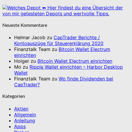
➥ Hier findest du eine Übersicht der
von mir getesteten Depots und wertvolle Tipps.
Neueste Kommentare
Helmar Jacob
zu
CapTrader Berichte /
Kontoauszüge für Steuererklärung 2020
Finanztalk Team
zu
Bitcoin Wallet Electrum
einrichten
Holger
zu
Bitcoin Wallet Electrum einrichten
Mo
zu
Ripple Wallet einrichten – Harbor Desktop
Wallet
Finanztalk Team
zu
Wo finde Dividenden bei
CapTrader?
Kategorien
Aktien
Allgemein
Anleitung
Apps