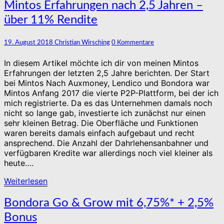
Mintos
Mintos Erfahrungen nach 2,5 Jahren –
Erfahrungen
über 11% Rendite
nach
2,5
Jahren
Kommentare
19. August 2018
Christian Wirsching
0 Kommentare
–
über
In diesem Artikel möchte ich dir von meinen Mintos
11%
Erfahrungen der letzten 2,5 Jahre berichten. Der Start
Rendite
bei Mintos Nach Auxmoney, Lendico und Bondora war
Mintos Anfang 2017 die vierte P2P-Plattform, bei der ich
mich registrierte. Da es das Unternehmen damals noch
nicht so lange gab, investierte ich zunächst nur einen
sehr kleinen Betrag. Die Oberfläche und Funktionen
waren bereits damals einfach aufgebaut und recht
ansprechend. Die Anzahl der Dahrlehensanbahner und
verfügbaren Kredite war allerdings noch viel kleiner als
heute….
Weiterlesen
Weiterlesen
Bondora
Bondora Go & Grow mit 6,75%* + 2,5%
Go
Bonus
&