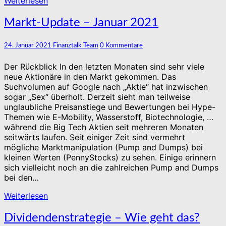
Weiterlesen
Weiterlesen
Markt-
Markt-Update – Januar 2021
Update
–
Kommentare
24. Januar 2021
Finanztalk Team
0 Kommentare
Januar
2021
Der Rückblick In den letzten Monaten sind sehr viele
neue Aktionäre in den Markt gekommen. Das
Suchvolumen auf Google nach „Aktie“ hat inzwischen
sogar „Sex“ überholt. Derzeit sieht man teilweise
unglaubliche Preisanstiege und Bewertungen bei Hype-
Themen wie E-Mobility, Wasserstoff, Biotechnologie, …
während die Big Tech Aktien seit mehreren Monaten
seitwärts laufen. Seit einiger Zeit sind vermehrt
mögliche Marktmanipulation (Pump and Dumps) bei
kleinen Werten (PennyStocks) zu sehen. Einige erinnern
sich vielleicht noch an die zahlreichen Pump and Dumps
bei den…
Weiterlesen
Weiterlesen
Dividendenstrategie
Dividendenstrategie – Wie geht das?
–