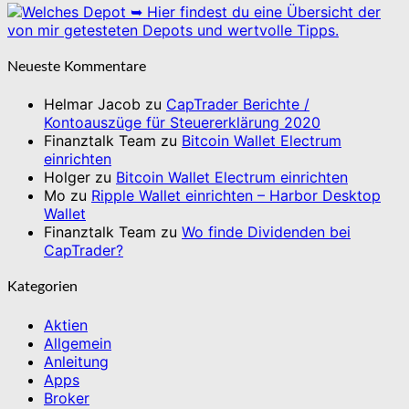
➥ Hier findest du eine Übersicht der
von mir getesteten Depots und wertvolle Tipps.
Neueste Kommentare
Helmar Jacob
zu
CapTrader Berichte /
Kontoauszüge für Steuererklärung 2020
Finanztalk Team
zu
Bitcoin Wallet Electrum
einrichten
Holger
zu
Bitcoin Wallet Electrum einrichten
Mo
zu
Ripple Wallet einrichten – Harbor Desktop
Wallet
Finanztalk Team
zu
Wo finde Dividenden bei
CapTrader?
Kategorien
Aktien
Allgemein
Anleitung
Apps
Broker