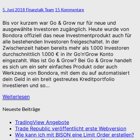
Grow
mit
Kommentare
5. Juni 2018
Finanztalk Team
15 Kommentare
6,75%*
+
Bis vor kurzem war Go & Grow nur für neue und
2,5%
ausgewählte Investoren zugänglich. Heute wurde von
Bonus
Bondora offiziell das neue Investmentprodukt auch für
alle bestehenden Investoren freigeschaltet. In der
Zwischenzeit haben bereits mehr als 1.000 Investoren
durchschnittlich 1.000 € in ihr Go’n’Grow Konto
eingezahlt. Was ist Go & Grow? Bei Go & Grow handelt
es sich um ein sehr einfaches Produkt oder auch
Werkzeug von Bondora, mit dem du auf automatisiert
dein Geld in ein breit gestreutes Kreditportfolio
investieren und so…
Weiterlesen
Weiterlesen
Neueste Beiträge
TradingView Angebote
Trade Republic veröffentlicht erste Webversion
Wie kann ich mit BISON eine Limit Order erstellen?