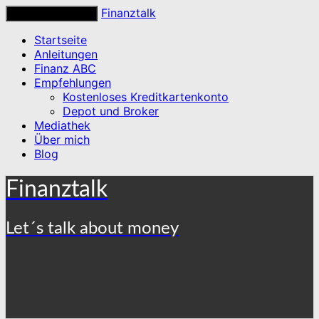
Finanztalk
Toggle navigation
Startseite
Anleitungen
Finanz ABC
Empfehlungen
Kostenloses Kreditkartenkonto
Depot und Broker
Mediathek
Über mich
Blog
Finanztalk
Let´s talk about money