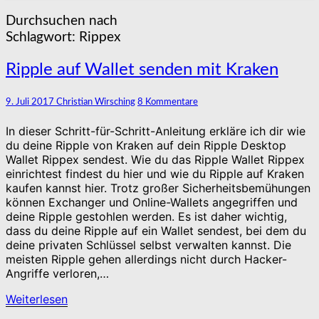
Durchsuchen nach
Schlagwort:
Rippex
Ripple
Ripple auf Wallet senden mit Kraken
auf
Wallet
Kommentare
9. Juli 2017
Christian Wirsching
8 Kommentare
senden
mit
In dieser Schritt-für-Schritt-Anleitung erkläre ich dir wie
Kraken
du deine Ripple von Kraken auf dein Ripple Desktop
Wallet Rippex sendest. Wie du das Ripple Wallet Rippex
einrichtest findest du hier und wie du Ripple auf Kraken
kaufen kannst hier. Trotz großer Sicherheitsbemühungen
können Exchanger und Online-Wallets angegriffen und
deine Ripple gestohlen werden. Es ist daher wichtig,
dass du deine Ripple auf ein Wallet sendest, bei dem du
deine privaten Schlüssel selbst verwalten kannst. Die
meisten Ripple gehen allerdings nicht durch Hacker-
Angriffe verloren,…
Weiterlesen
Weiterlesen