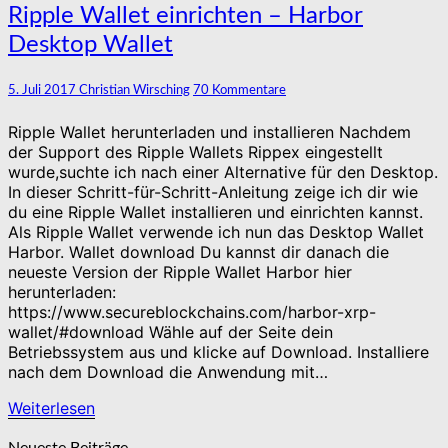
Ripple
Ripple Wallet einrichten – Harbor
Wallet
Desktop Wallet
einrichten
–
Harbor
Kommentare
5. Juli 2017
Christian Wirsching
70 Kommentare
Desktop
Wallet
Ripple Wallet herunterladen und installieren Nachdem
der Support des Ripple Wallets Rippex eingestellt
wurde,suchte ich nach einer Alternative für den Desktop.
In dieser Schritt-für-Schritt-Anleitung zeige ich dir wie
du eine Ripple Wallet installieren und einrichten kannst.
Als Ripple Wallet verwende ich nun das Desktop Wallet
Harbor. Wallet download Du kannst dir danach die
neueste Version der Ripple Wallet Harbor hier
herunterladen:
https://www.secureblockchains.com/harbor-xrp-
wallet/#download Wähle auf der Seite dein
Betriebssystem aus und klicke auf Download. Installiere
nach dem Download die Anwendung mit…
Weiterlesen
Weiterlesen
Neueste Beiträge