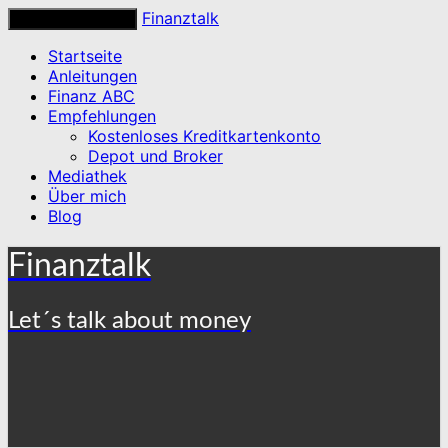
Finanztalk
Toggle navigation
Startseite
Anleitungen
Finanz ABC
Empfehlungen
Kostenloses Kreditkartenkonto
Depot und Broker
Mediathek
Über mich
Blog
Finanztalk
Let´s talk about money