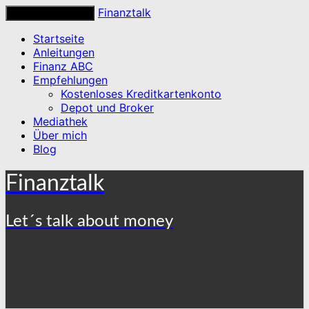
Finanztalk
Toggle navigation
Startseite
Anleitungen
Finanz ABC
Empfehlungen
Kostenloses Kreditkartenkonto
Depot und Broker
Mediathek
Über mich
Blog
Finanztalk
Let´s talk about money