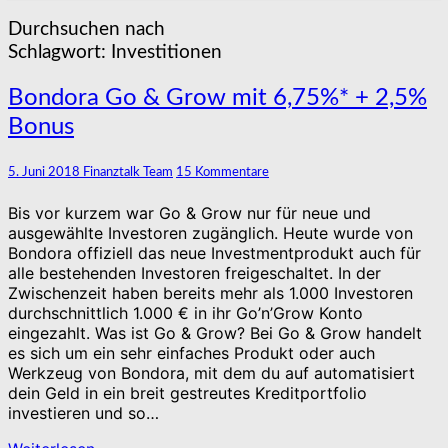
Durchsuchen nach
Schlagwort:
Investitionen
Bondora
Bondora Go & Grow mit 6,75%* + 2,5%
Go
Bonus
&
Grow
mit
Kommentare
5. Juni 2018
Finanztalk Team
15 Kommentare
6,75%*
+
Bis vor kurzem war Go & Grow nur für neue und
2,5%
ausgewählte Investoren zugänglich. Heute wurde von
Bonus
Bondora offiziell das neue Investmentprodukt auch für
alle bestehenden Investoren freigeschaltet. In der
Zwischenzeit haben bereits mehr als 1.000 Investoren
durchschnittlich 1.000 € in ihr Go’n’Grow Konto
eingezahlt. Was ist Go & Grow? Bei Go & Grow handelt
es sich um ein sehr einfaches Produkt oder auch
Werkzeug von Bondora, mit dem du auf automatisiert
dein Geld in ein breit gestreutes Kreditportfolio
investieren und so…