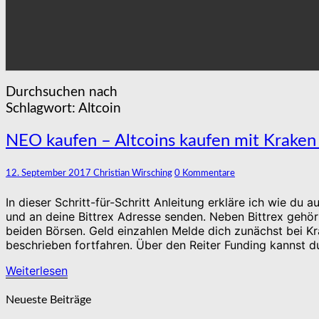
Durchsuchen nach
Schlagwort:
Altcoin
NEO
NEO kaufen – Altcoins kaufen mit Kraken 
kaufen
–
Kommentare
12. September 2017
Christian Wirsching
0 Kommentare
Altcoins
kaufen
In dieser Schritt-für-Schritt Anleitung erkläre ich wie du
mit
und an deine Bittrex Adresse senden. Neben Bittrex gehör
Kraken
beiden Börsen. Geld einzahlen Melde dich zunächst bei Kr
und
beschrieben fortfahren. Über den Reiter Funding kannst 
Bittrex
Weiterlesen
Weiterlesen
Neueste Beiträge