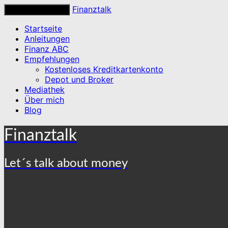
Finanztalk
Toggle navigation
Startseite
Anleitungen
Finanz ABC
Empfehlungen
Kostenloses Kreditkartenkonto
Depot und Broker
Mediathek
Über mich
Blog
Finanztalk
Let´s talk about money