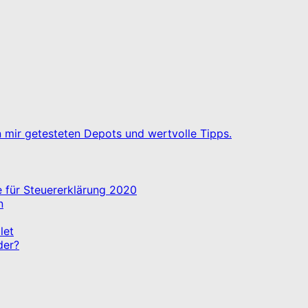
n mir getesteten Depots und wertvolle Tipps.
 für Steuererklärung 2020
n
let
der?