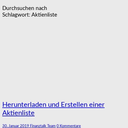
Durchsuchen nach
Schlagwort:
Aktienliste
Herunterladen
Herunterladen und Erstellen einer
und
Aktienliste
Erstellen
einer
Aktienliste
Kommentare
30. Januar 2019
Finanztalk Team
0 Kommentare