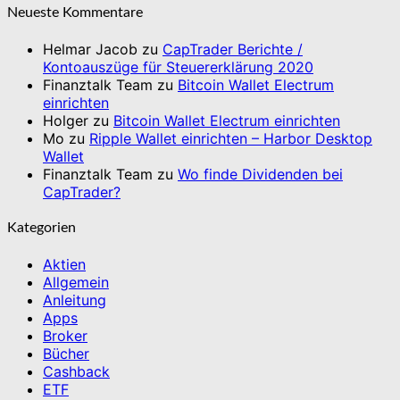
Neueste Kommentare
Helmar Jacob
zu
CapTrader Berichte /
Kontoauszüge für Steuererklärung 2020
Finanztalk Team
zu
Bitcoin Wallet Electrum
einrichten
Holger
zu
Bitcoin Wallet Electrum einrichten
Mo
zu
Ripple Wallet einrichten – Harbor Desktop
Wallet
Finanztalk Team
zu
Wo finde Dividenden bei
CapTrader?
Kategorien
Aktien
Allgemein
Anleitung
Apps
Broker
Bücher
Cashback
ETF