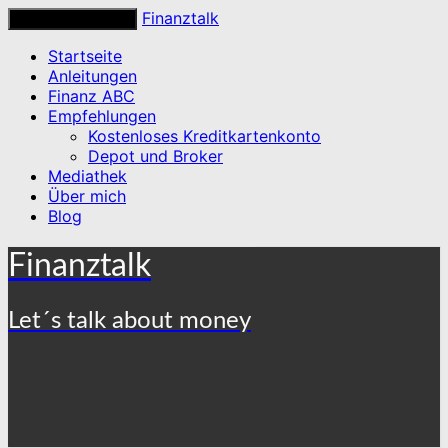
Finanztalk
Toggle navigation
Startseite
Anleitungen
Finanz ABC
Empfehlungen
Kostenloses Kreditkartenkonto
Depot und Broker
Mediathek
Über mich
Blog
Finanztalk
Let´s talk about money